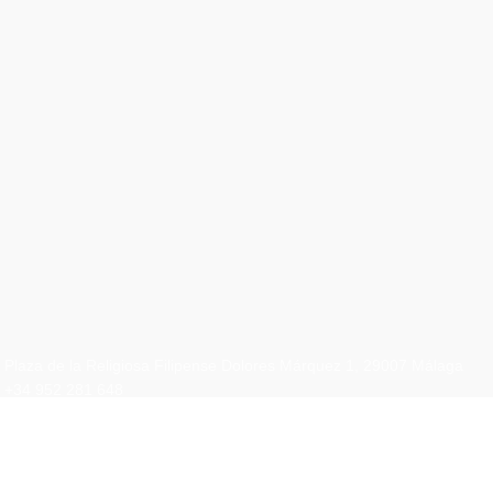
¡SÍGUENOS EN
NUESTRAS REDES
SOCIALES!
Conoce el día a día de nuestra vida cofrade a través de
nuestras redes sociales. ¡Comienza a seguirnos y dale a
like!
Plaza de la Religiosa Filipense Dolores Márquez 1, 29007 Málaga
+34 952 281 648
+34 683 531 993
correo@doloresdelpuente.es
Legal