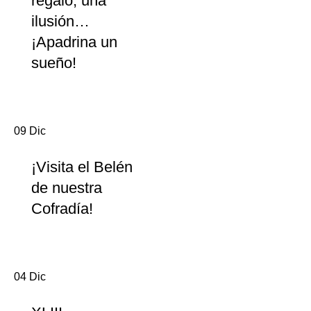
regalo, una
ilusión…
¡Apadrina un
sueño!
09
Dic
¡Visita el Belén
de nuestra
Cofradía!
04
Dic