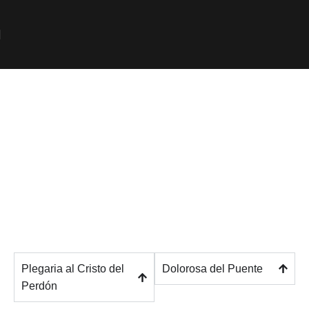
Marchas y Música
Religiosa dedicadas al
Stmo. Cristo del Perdón y
Ntra. Sra. de los Dolores
Plegaria al Cristo del
Dolorosa del Puente
Perdón