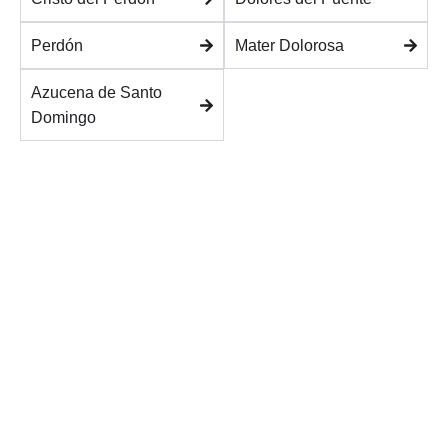
Perdón
Mater Dolorosa
Azucena de Santo
Domingo
¿QUIERES CONOCER MÁS SOBRE LA
HISTORIA DE NUESTRA COFRADÍA?
Contacto
Noticias
Plaza de la Religiosa Filipense Dolores Márquez 1, 29007 Málaga
+34 952 281 648
+34 683 531 993