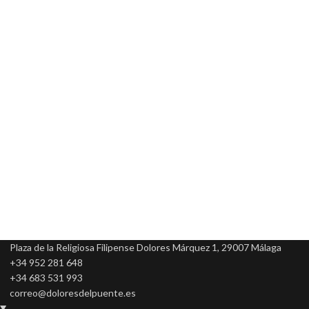
¿QUIERES CONOCER MÁS SOBRE LA HISTORIA DE
NUESTRA COFRADÍA?
Contacto
Noticias
Plaza de la Religiosa Filipense Dolores Márquez 1, 29007 Málaga
+34 952 281 648
+34 683 531 993
correo@doloresdelpuente.es