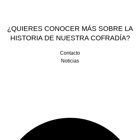
¿QUIERES CONOCER MÁS SOBRE LA
HISTORIA DE NUESTRA COFRADÍA?
Contacto
Noticias
Plaza de la Religiosa Filipense Dolores Márquez 1, 29007 Málaga
+34 952 281 648
+34 683 531 993
correo@doloresdelpuente.es
Legal