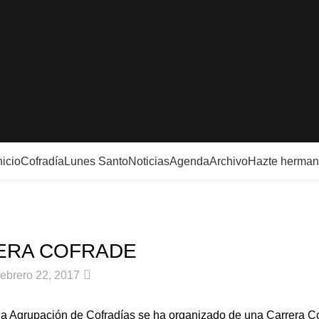
nicio
Cofradía
Lunes Santo
Noticias
Agenda
Archivo
Hazte herma
Noticias
ERA COFRADE
0
febrero 22, 2017
la Agrupación de Cofradías se ha organizado de una Carrera C