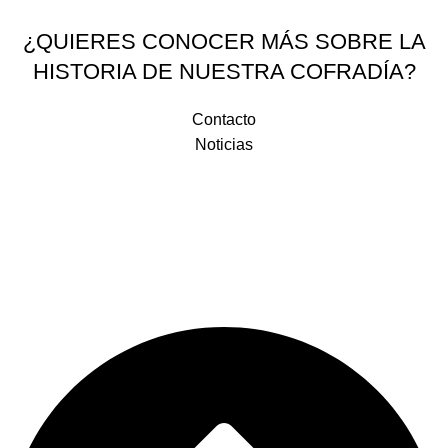
¿QUIERES CONOCER MÁS SOBRE LA
HISTORIA DE NUESTRA COFRADÍA?
Contacto
Noticias
Plaza de la Religiosa Filipense Dolores Márquez 1, 29007 Málaga
+34 952 281 648
+34 683 531 993
correo@doloresdelpuente.es
Legal