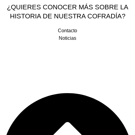
¿QUIERES CONOCER MÁS SOBRE LA
HISTORIA DE NUESTRA COFRADÍA?
Contacto
Noticias
Plaza de la Religiosa Filipense Dolores Márquez 1, 29007 Málaga
+34 952 281 648
+34 683 531 993
correo@doloresdelpuente.es
Legal