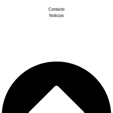
Contacto
Noticias
Plaza de la Religiosa Filipense Dolores Márquez 1, 29007 Málaga
+34 952 281 648
+34 683 531 993
correo@doloresdelpuente.es
Legal