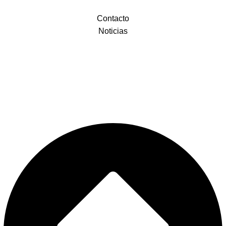
Contacto
Noticias
Plaza de la Religiosa Filipense Dolores Márquez 1, 29007 Málaga
+34 952 281 648
+34 683 531 993
correo@doloresdelpuente.es
Legal