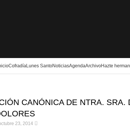
nicio
Cofradía
Lunes Santo
Noticias
Agenda
Archivo
Hazte herma
Noticias
CIÓN CANÓNICA DE NTRA. SRA. 
DOLORES
0
octubre 23, 2014